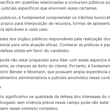
cífica em questões relacionadas a concursos públicos pode
 judiciais específicos que envolvem esses certames.
úblicos, é fundamental compreender os trâmites burocráti
clui prazos para interposição de recursos, formas de apre
cia aplicáveis a cada caso.
idades dos órgãos públicos responsáveis pela realização d
ncial para uma atuação eficaz. Conhecer as práticas e pa
a defesa sólida em favor do candidato.
ode não estar preparado para lidar com esses aspectos e
te, as chances de êxito do cliente. Portanto, é fundament
tório Bender e Mosmann, que possuem ampla experiência 
dimentos administrativos e judiciais envolvidos nesse cont
e
to significativo na qualidade da defesa dos interesses do
advogado sem vivência prévia nesse campo pode não estar 
urgem nesse contexto complexo.