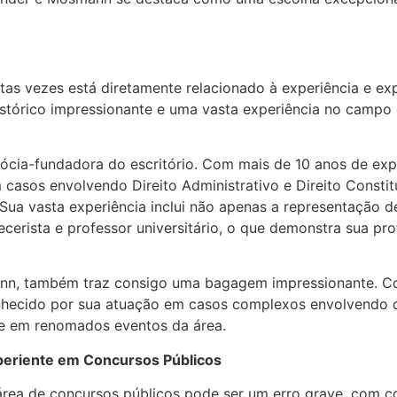
as vezes está diretamente relacionado à experiência e exp
tórico impressionante e uma vasta experiência no campo d
ócia-fundadora do escritório. Com mais de 10 anos de exper
asos envolvendo Direito Administrativo e Direito Constitu
 Sua vasta experiência inclui não apenas a representação 
ecerista e professor universitário, o que demonstra sua 
mann, também traz consigo uma bagagem impressionante. C
onhecido por sua atuação em casos complexos envolvendo q
nte em renomados eventos da área.
periente em Concursos Públicos
rea de concursos públicos pode ser um erro grave, com c