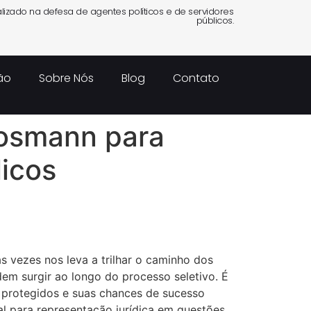
alizado na defesa de agentes políticos e de servidores
públicos.
ão
Sobre Nós
Blog
Contato
Mosmann para
icos
 vezes nos leva a trilhar o caminho dos
dem surgir ao longo do processo seletivo. É
m protegidos e suas chances de sucesso
 para representação jurídica em questões