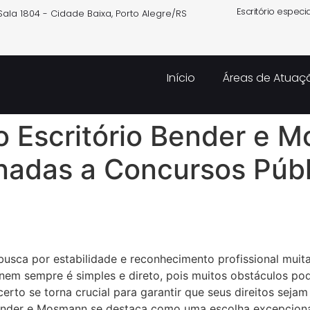
Escritório especi
- Sala 1804 - Cidade Baixa, Porto Alegre/RS
Início
Áreas de Atuaç
o Escritório Bender e 
nadas a Concursos Públ
sca por estabilidade e reconhecimento profissional muitas
 nem sempre é simples e direto, pois muitos obstáculos po
to se torna crucial para garantir que seus direitos seja
Bender e Mosmann se destaca como uma escolha excepcional