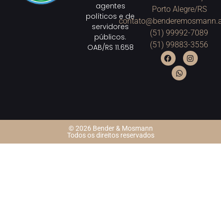
agentes
Porto Alegre/RS
políticos e de
contato@benderemosmann.a
servidores
(51) 99992-7089
públicos.
(51) 99883-3556
OAB/RS 11.658
© 2026 Bender & Mosmann
Todos os direitos reservados